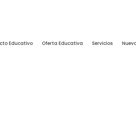
cto Educativo
Oferta Educativa
Servicios
Nueva
amilias T