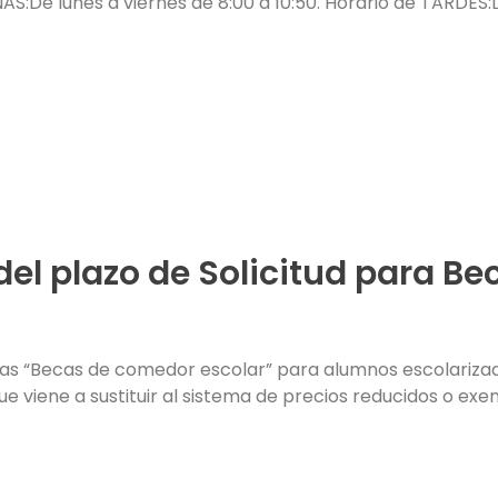
S:De lunes a viernes de 8:00 a 10:50. Horario de TARDES:Lu
del plazo de Solicitud para B
r las “Becas de comedor escolar” para alumnos escolariz
e viene a sustituir al sistema de precios reducidos o ex