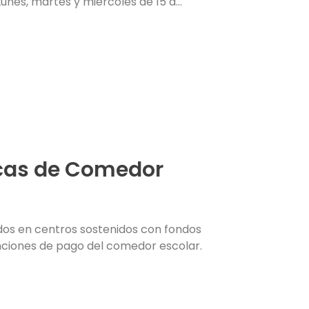
nes, martes y miércoles de 15 a...
ecas de Comedor
ados en centros sostenidos con fondos
enciones de pago del comedor escolar.