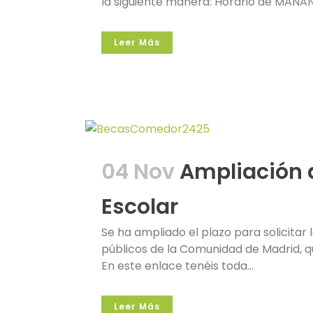
la siguiente manera: Horario de MAÑANA
Leer Más
04 Nov
Ampliación 
Escolar
Se ha ampliado el plazo para solicita
públicos de la Comunidad de Madrid, qu
En este enlace tenéis toda...
Leer Más