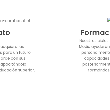
ato
Formaci
Nuestros ciclos
adquiera las
Medio ayudarán 
 para un futuro
personalmente,
corde con sus
capacidades 
 capacitándolo
posteriorment
ducación superior.
formándose