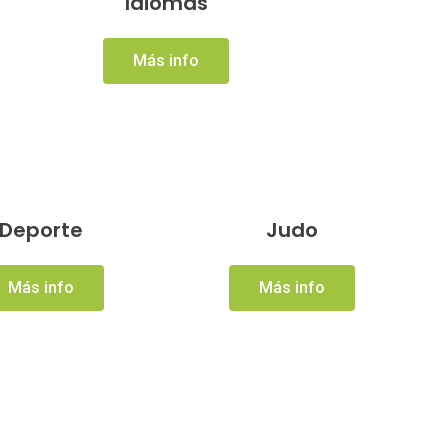
Idiomas
Más info
Deporte
Judo
Más info
Más info