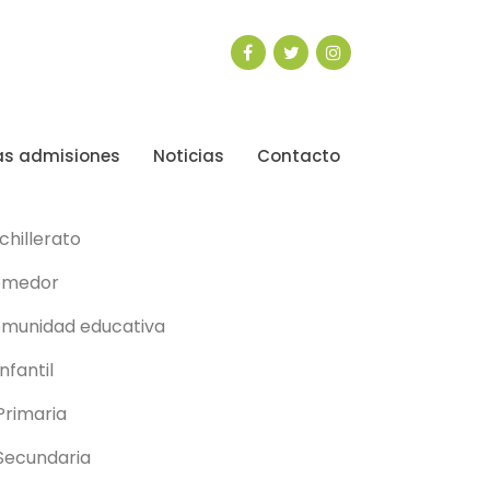
s admisiones
Noticias
Contacto
ategorías
chillerato
omedor
munidad educativa
Infantil
 Primaria
 Secundaria