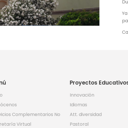
Du
Ya
pa
Ca
nú
Proyectos Educativo
io
Innovación
ócenos
Idiomas
vicios Complementarios No
Att. diversidad
retaría Virtual
Pastoral