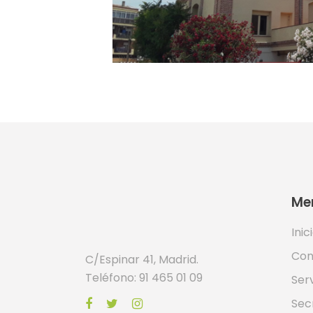
Me
Inic
Con
C/Espinar 41, Madrid.
Teléfono: 91 465 01 09
Ser
Sec