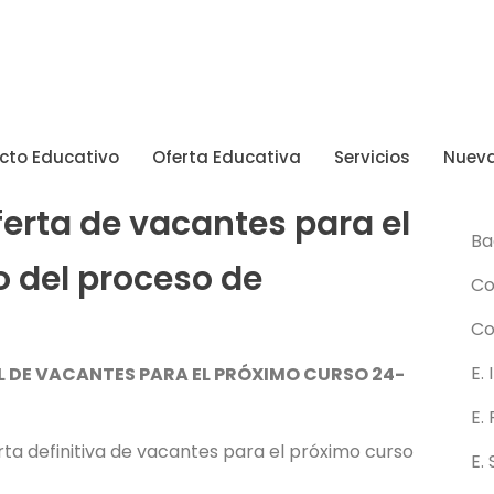
cto Educativo
Oferta Educativa
Servicios
Nueva
C
ferta de vacantes para el
Ba
o del proceso de
C
Co
E. 
AL DE VACANTES PARA EL PRÓXIMO CURSO 24-
E.
ta definitiva de vacantes para el próximo curso
E.