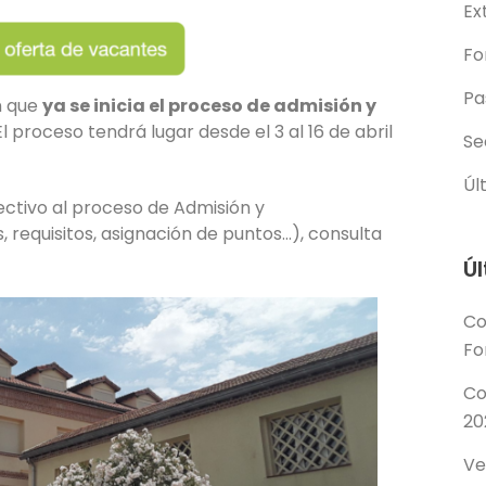
Ex
Fo
Pa
n que
ya se inicia el proceso de admisión y
l proceso tendrá lugar desde el 3 al 16 de abril
Se
Úl
ctivo al proceso de Admisión y
 requisitos, asignación de puntos…), consulta
Úl
Co
Fo
Co
20
Ve