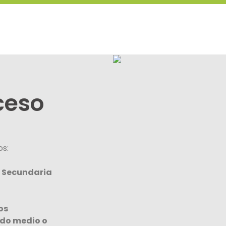
ceso
os:
 Secundaria
os
ado medio o