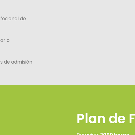
fesional de
iar o
es de admisión
Plan de 
Duración:
2000 horas.