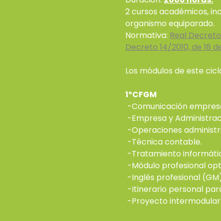
2 cursos académicos, in
organismo equiparado.
Normativa:
Real Decreto 
Decreto 14/2010, de 18 d
Los módulos de este ciclo
1ºCFGM
-Comunicación empresari
-Empresa y Administrac
-Operaciones administr
-Técnica contable.
-Tratamiento informátic
-Módulo profesional opt
-Inglés profesional (GM)
-Itinerario personal para
-Proyecto intermodular